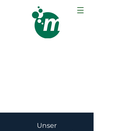
Merbeck Gebäudeservice
GmbH
DIE BODENREINIGUNGS-
PROFIS
Unser