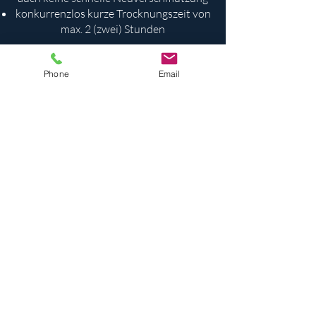
konkurrenzlos kurze Trocknungszeit von
max. 2 (zwei) Stunden
Dies hat für Sie einzigartige Vorteile:
Phone
Email
längere Sauberkeit
längere Reinigungsintervalle
schnellerer Neuverkauf der Zimmer, zum
Teil schon am Tag der Reinigung. Denn
Zimmer, die vormittags gereinigt
wurden, sind ja am Nachmittag schon
trocken!
Kontaktformular
© 2026 Merbeck Gebäudeservice GmbH Köln
Impressum
Kontakt
Kontakt für Hotel