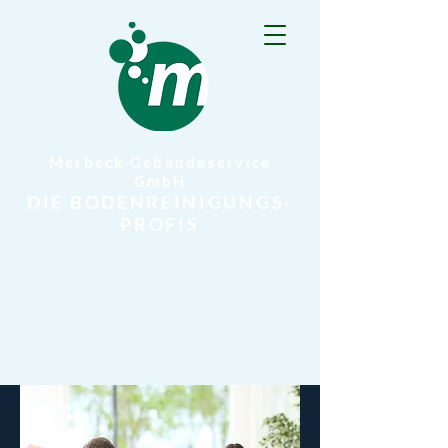
Merbeck Gebäudeservice
GmbH
DIE BODENREINIGUNGS-
PROFIS