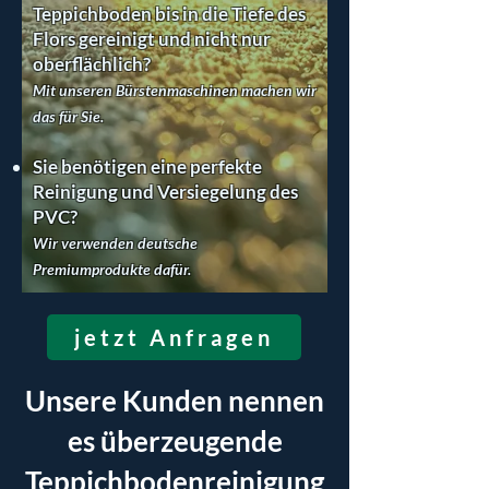
Teppichboden bis in die Tiefe des
Flors gereinigt und nicht nur
oberflächlich?
Mit unseren Bürstenmaschinen machen wir
das für Sie.
Sie benötigen eine perfekte
Reinigung und Versiegelung des
PVC?
Wir verwenden deutsche
Premiumprodukte dafür.
jetzt Anfragen
Unsere Kunden nennen
es überzeugende
Teppichbodenreinigung