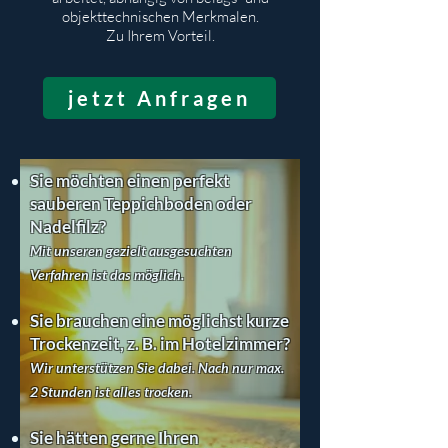
objekttechnischen Merkmalen.
Zu Ihrem Vorteil.
jetzt Anfragen
Sie möchten einen perfekt
sauberen Teppichboden oder
Nadelfilz?
Mit unseren gezielt ausgesuchten
Verfahren ist das möglich.
Sie brauchen eine möglichst kurze
Trockenzeit, z. B. im Hotelzimmer?
Wir unterstützen Sie dabei. Nach nur max.
2 Stunden ist alles trocken.
Sie hätten gerne Ihren